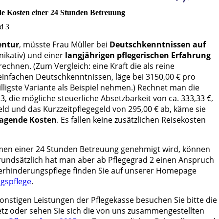
nde Kosten einer 24 Stunden Betreuung
ad 3
entur
, müsste Frau Müller bei
Deutschkenntnissen auf
ikativ) und einer
langjährigen
pflegerischen Erfahrung
echnen. (Zum Vergleich: eine Kraft die als reine
ch einfachen Deutschkenntnissen, läge bei 3150,00 € pro
lligste Variante als Beispiel nehmen.) Rechnet man die
 3
, die mögliche
steuerliche Absetzbarkeit von ca. 333,33 €,
eld und das Kurzzeitpflegegeld von 295,00 €
ab, käme sie
ragende Kosten
. Es fallen keine zusätzlichen Reisekosten
men einer 24 Stunden Betreuung genehmigt wird, können
 Grundsätzlich hat man aber ab Pflegegrad 2 einen Anspruch
Verhinderungspflege finden Sie auf unserer Homepage
gspflege
.
onstigen Leistungen der Pflegekasse besuchen Sie bitte die
z oder sehen Sie sich die von uns zusammengestellten