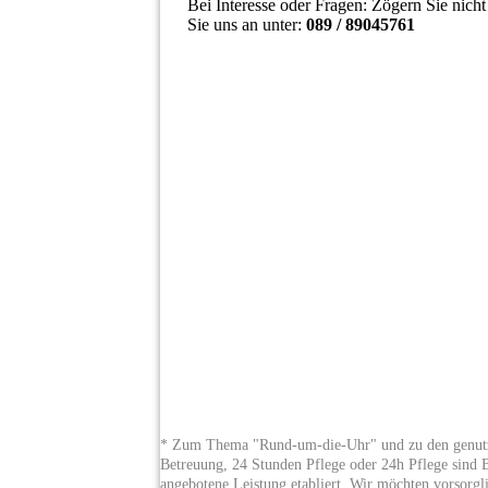
Bei Interesse oder Fragen: Zögern Sie nich
Sie uns an unter:
089 / 89045761
* Zum Thema "Rund-um-die-Uhr" und zu den genutzt
Betreuung, 24 Stunden Pflege oder 24h Pflege sind
angebotene Leistung etabliert. Wir möchten vorsorgli