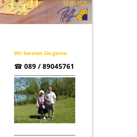
Wir beraten Sie gerne:
☎
089 / 89045761