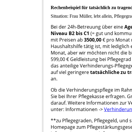
Rechenbeispiel für tatsächlich zu trage
Situation: Frau Müller, lebt allein, Pflegegr
Bei der 24h-Betreuung über eine
Ag
Niveau B2 bis C1
(= gut und kommun
mit Preisen ab
3500,00
€ pro Monat r
Haushaltshilfe tätig ist, mit ledigli
Monat, aber wir möchten nicht die bi
599,00 € Geldleistung bei Pflegegrad
das anteilige Verhinderungs-Pflegeg
auf viel geringere
t
atsächliche zu t
an.
Ob die Verhinderungspflege im Rah
Sie bei Ihrer Pflegekasse erfragen.
darauf. Weitere Informationen zur 
unter: Informationen ->
Verhinderun
**zu Pflegegraden, Pflegegeld, und s
Homepage zum Pflegestärkungsgeset