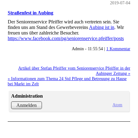
2019-07-04
Straßenfest in Aubing
Der Seniorenservice Pfeiffer wird auch vertreten sein. Sie
finden uns am Stand des Gewerbevereins
Aubing ist in
. Wir
freuen uns über zahlreiche Besucher.
https://www.facebook.com/pg/seniorenservice.pfeiffer/posts
Admin - 11:55:54 |
1 Kommentar
Artikel über Stefan Pfeiffer vom Seniorenservice Pfeiffer in der
Aubinger Zeitung »
« Informationen zum Thema 24 Std Pflege und Betreuung zu Hause
bei Markt im Zelt
Administration
Atom
Anmelden